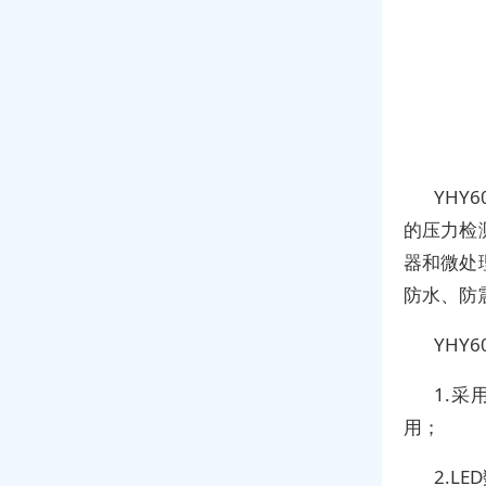
YHY
的压力检
器和微处
防水、防
YHY
1.
用；
2.L